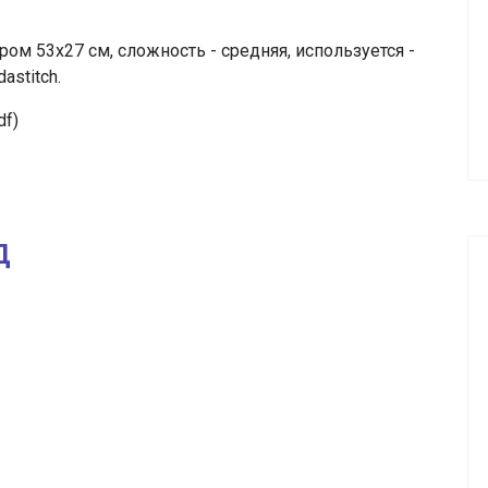
м 53х27 см, сложность - средняя, используется -
astitch.
df)
д