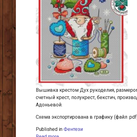
Вышивка крестом Дух рукоделия, размером 
счетный крест, полукрест, бекстич, произв
Адоньевой.
Схема экспортирована в графику (файл .pdf
Published in
Фентези
Read more...