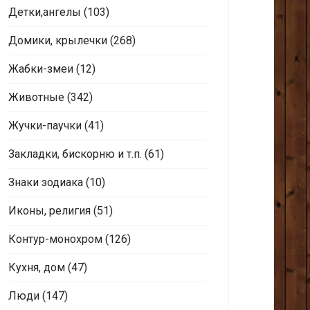
Детки,ангелы
(103)
Домики, крылечки
(268)
Жабки-змеи
(12)
Животные
(342)
Жучки-паучки
(41)
Закладки, бискорню и т.п.
(61)
Знаки зодиака
(10)
Иконы, религия
(51)
Контур-монохром
(126)
Кухня, дом
(47)
Люди
(147)