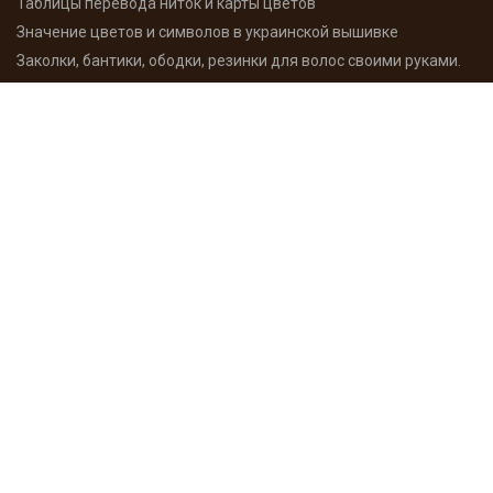
Таблицы перевода ниток и карты цветов
Значение цветов и символов в украинской вышивке
Заколки, бантики, ободки, резинки для волос своими руками.
Как сшить мешочек с завязками своими руками
Каталог схем вышивки
Для ознакомления с разными техниками вышивки,
сложностью и разнообразием работ - на сайте Вы найдете
большое количество схем отсортированных по категориям,
производителям и размерам. Схемы вышивки
распространяються бесплатно и в разных форматах.
Подробнее
Мои работы
Здесь хочу похвастаться результатами моего творчества -
вышитые работы, процесы, игрушки, декупаж с историями
создания и фото. А также поделюсь опытом в этом
увлекательном деле. Много я уже сделала разного, но в
планах еще больше - следите за сайтом.