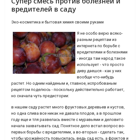
Супер смесь против болезней и
вредителей в саду
Эко-косметика и бытовая химия своими руками
Я не особо верю всяко-
разным рецептам из
интернета по борьбе с
вредителями и болезнями
- иногда там народ такое
использует - что просто
диву даешся - как у них
вообще что-нибудь
растет. Но одним найденым и, главное, испробованым
рецептом поделюсь - поскольку действительно работает,
но сначала чуть предистории:
в нашем саду растет много фруктовых деревьев и кустов,
но одна слива все никак не давала плодов, а в прошлом
году еще и тля развелась вместе с муравьями и деловито
начала захватывать сад. Понятное дело встал вопрос во-
первых борьбы с вредителями, а во-вторых - сделать так,
чтобы урожайность повысилась, ведь сад есть, а фруктов и