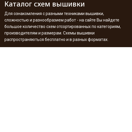
Каталог схем вышивки
Для ознакомления с разными техниками вышивки,
сложностью и разнообразием работ - на сайте Вы найдете
большое количество схем отсортированных по категориям,
производителям и размерам. Схемы вышивки
распространяються бесплатно и в разных форматах.
Подробнее
Мои работы
Здесь хочу похвастаться результатами моего творчества -
вышитые работы, процесы, игрушки, декупаж с историями
создания и фото. А также поделюсь опытом в этом
увлекательном деле. Много я уже сделала разного, но в
планах еще больше - следите за сайтом.
Подробнее
Внимание! Правовая информация
Все права в отношении