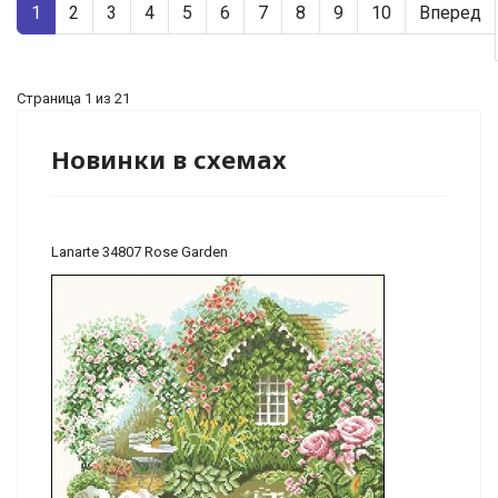
1
2
3
4
5
6
7
8
9
10
Вперед
Страница 1 из 21
Новинки в схемах
Lanarte 34807 Rose Garden