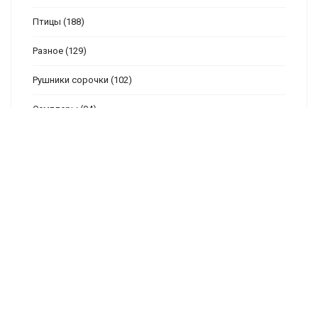
Птицы
(188)
Разное
(129)
Рушники сорочки
(102)
Семплеры
(94)
Скатерти, салфетки
(105)
Схемы для детей
(334)
Транспорт
(21)
Фентези
(222)
Фрукты-Овощи
(19)
Цветы
(453)
Часы
(130)