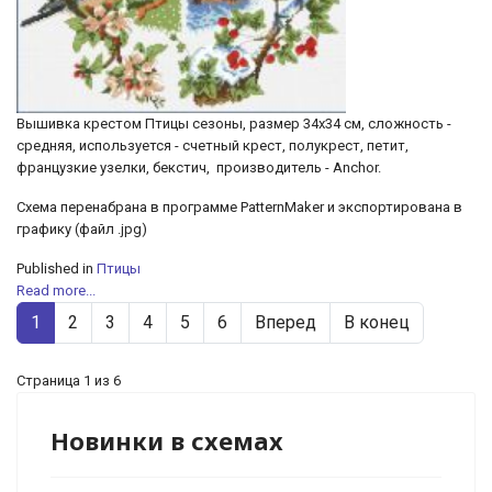
Вышивка крестом Птицы сезоны, размер 34х34 см, сложность -
средняя, используется - счетный крест, полукрест, петит,
французкие узелки, бекстич, производитель - Anchor.
Схема перенабрана в программе PatternMaker и экспортирована в
графику (файл .jpg)
Published in
Птицы
Read more...
1
2
3
4
5
6
Вперед
В конец
Страница 1 из 6
Новинки в схемах