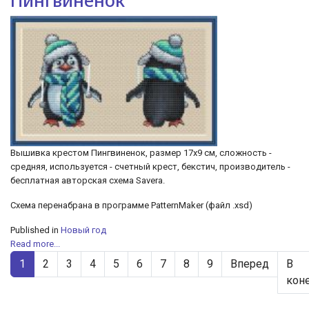
Пингвиненок
Вышивка крестом Пингвиненок, размер 17х9 см, сложность -
средняя, используется - счетный крест, бекстич, производитель -
бесплатная авторская схема Savera.
Схема перенабрана в программе PatternMaker (файл .xsd)
Published in
Новый год
Read more...
1
2
3
4
5
6
7
8
9
Вперед
В
кон