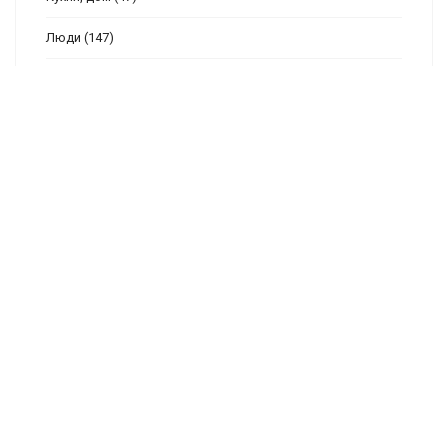
Люди
(147)
Метрики
(86)
Мини
(167)
Море
(138)
Натюрморты
(46)
Новый год
(261)
Пасха
(70)
Пейзажи
(125)
Подушки
(114)
Птицы
(188)
Разное
(129)