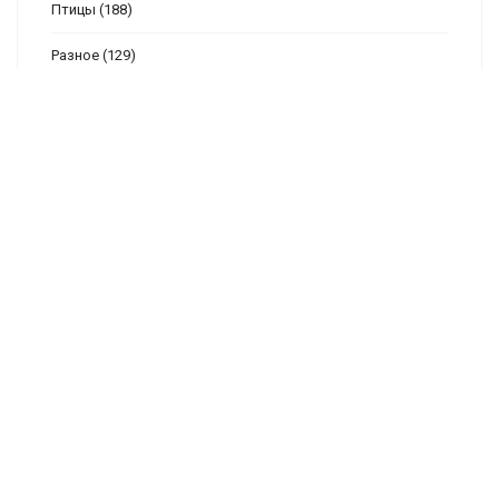
Птицы
(188)
Разное
(129)
Рушники сорочки
(102)
Семплеры
(94)
Скатерти, салфетки
(105)
Схемы для детей
(334)
Транспорт
(21)
Фентези
(222)
Фрукты-Овощи
(19)
Цветы
(453)
Часы
(130)