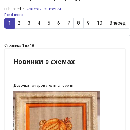
Published in
Скатерти, салфетки
Read more...
1
2
3
4
5
6
7
8
9
10
Вперед
Страница 1 из 18
Новинки в схемах
Девочка - очаровательная осень