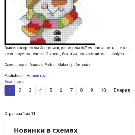
Вышивка крестом Снеговики, размером 6х7 см сложность - легкая,
используется - счетный крест, бекстич, производитель - Janlynn.
Схема перенабрана в Pattern Maker (файл .xsd)
Published in
Новый год
Read more...
1
2
3
4
5
6
7
8
9
10
Вперед
Страница 1 из 11
Новинки в схемах