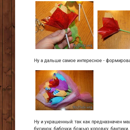
Ну а дальше самое интересное - формирова
Ну и украшенный: так как предназначен ма
бусинок, бабочки, божью коровку, бантики,