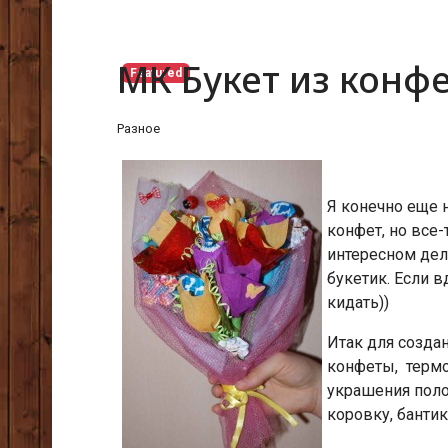
МК Букет из конф
Featured
Разное
Я конечно еще 
конфет, но все
интересном дел
букетик. Если в
кидать))
Итак для созда
конфеты, термо
украшения поло
коровку, бантик