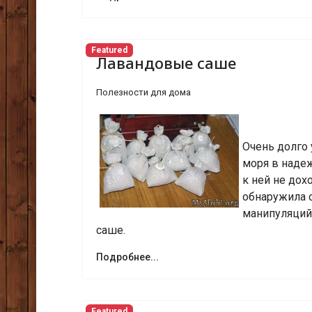
Featured
Лавандовые саше
Полезности для дома
Очень долго 
моря в надеж
к ней не дох
обнаружила 
манипуляций
саше.
Подробнее...
Featured