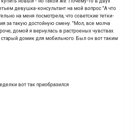
купить новый - но такой же. Почему-то в двух
ретьем девушка-консультант на мой вопрос "А что
ельно на меня посмотрела, что советские тетки-
я за такую достойную смену. "Мол, все молча
роче, домой я вернулась в растроеных чувствах.
 старый домик для мобильного. Был он вот таким
еделки вот так приобразился