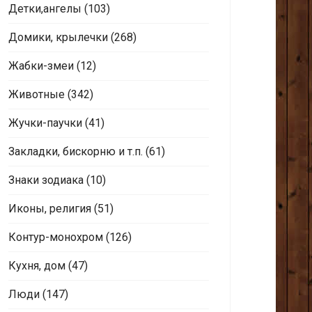
Детки,ангелы
(103)
Домики, крылечки
(268)
Жабки-змеи
(12)
Животные
(342)
Жучки-паучки
(41)
Закладки, бискорню и т.п.
(61)
Знаки зодиака
(10)
Иконы, религия
(51)
Контур-монохром
(126)
Кухня, дом
(47)
Люди
(147)