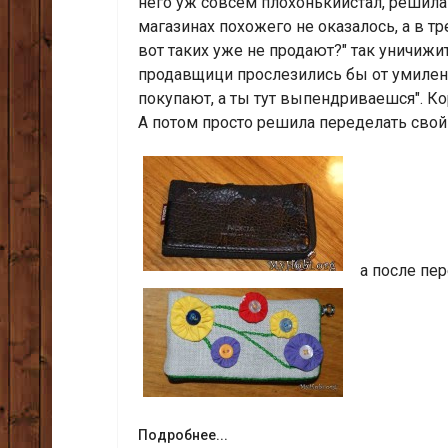
него уж совсем плохонькийстал, решила 
магазинах похожего не оказалось, а в т
вот таких уже не продают?" так уничижит
продавщици прослезились бы от умилени
покупают, а ты тут выпендриваешся". Ко
А потом просто решила переделать свой
а после пер
Подробнее...