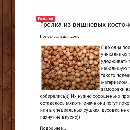
Featured
Грелка из вишневых косточ
Полезности для дома
Еще одна пол
уникальных 
удерживать т
небольшую г
такого полез
материалом. 
заморозки ви
собирались))) Их нужно хорошенько про
оставалось мякоти, иначе они погут пок
или в специальных сушках, духовка не о
пахнут не вкусно))
Подробнее...