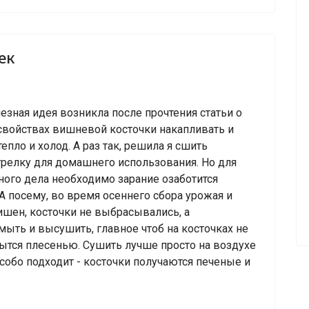
ек
езная идея возникла после прочтения статьи о
свойствах вишневой косточки накапливать и
епло и холод. А раз так, решила я сшить
релку для домашнего использования. Но для
ного дела необходимо зарание озаботится
А посему, во время осеннего сбора урожая и
шен, косточки не выбрасывались, а
мыть и высушить, главное чтоб на косточках не
рытся плесенью. Сушить лучше просто на воздухе
собо подходит - косточки получаются печеные и