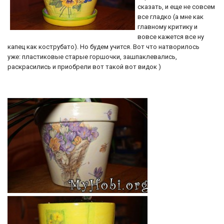
сказать, и еще не совсем
все гладко (а мне как
главному критику и
вовсе кажется все ну
капец как кострубато). Но будем учится. Вот что натворилось
уже: пластиковые старые горшочки, зашпаклевались,
раскрасились и приобрели вот такой вот видок )