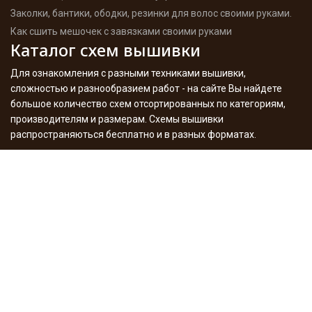
Заколки, бантики, ободки, резинки для волос своими руками.
Как сшить мешочек с завязками своими руками
Каталог схем вышивки
Для ознакомления с разными техниками вышивки,
сложностью и разнообразием работ - на сайте Вы найдете
большое количество схем отсортированных по категориям,
производителям и размерам. Схемы вышивки
распространяються бесплатно и в разных форматах.
Подробнее
Мои работы
Здесь хочу похвастаться результатами моего творчества -
вышитые работы, процесы, игрушки, декупаж с историями
создания и фото. А также поделюсь опытом в этом
увлекательном деле. Много я уже сделала разного, но в
планах еще больше - следите за сайтом.
Подробнее