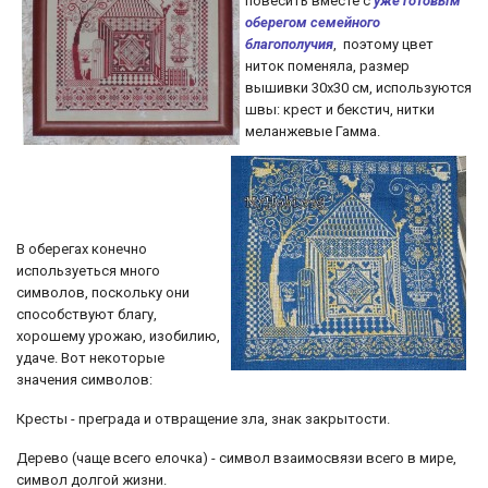
повесить вместе с
уже готовым
оберегом семейного
благополучия
,
поэтому цвет
ниток поменяла, размер
вышивки 30х30 см, используются
швы: крест и бекстич, нитки
меланжевые Гамма.
В оберегах конечно
используеться много
символов, поскольку они
способствуют благу,
хорошему урожаю, изобилию,
удаче. Вот некоторые
значения символов:
Кресты - преграда и отвращение зла, знак закрытости.
Дерево (чаще всего елочка) - символ взаимосвязи всего в мире,
символ долгой жизни.