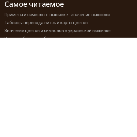
Самое читаемое
Приметы и символы в вышивке - значение вышивки
Таблицы перевода ниток и карты цветов
Значение цветов и символов в украинской вышивке
Заколки, бантики, ободки, резинки для волос своими руками.
Как сшить мешочек с завязками своими руками
Каталог схем вышивки
Для ознакомления с разными техниками вышивки,
сложностью и разнообразием работ - на сайте Вы найдете
большое количество схем отсортированных по категориям,
производителям и размерам. Схемы вышивки
распространяються бесплатно и в разных форматах.
Подробнее
Мои работы
Здесь хочу похвастаться результатами моего творчества -
вышитые работы, процесы, игрушки, декупаж с историями