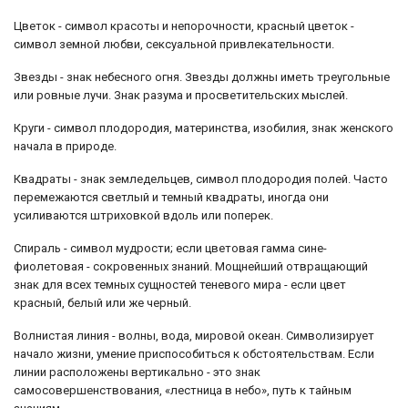
Цветок - символ красоты и непорочности, красный цветок -
символ земной любви, сексуальной привлекательности.
Звезды - знак небесного огня. Звезды должны иметь треугольные
или ровные лучи. Знак разума и просветительских мыслей.
Круги - символ плодородия, материнства, изобилия, знак женского
начала в природе.
Квадраты - знак земледельцев, символ плодородия полей. Часто
перемежаются светлый и темный квадраты, иногда они
усиливаются штриховкой вдоль или поперек.
Спираль - символ мудрости; если цветовая гамма сине-
фиолетовая - сокровенных знаний. Мощнейший отвращающий
знак для всех темных сущностей теневого мира - если цвет
красный, белый или же черный.
Волнистая линия - волны, вода, мировой океан. Символизирует
начало жизни, умение приспособиться к обстоятельствам. Если
линии расположены вертикально - это знак
самосовершенствования, «лестница в небо», путь к тайным