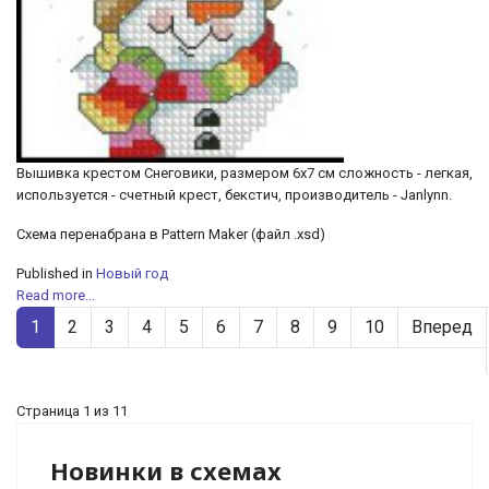
Вышивка крестом Снеговики, размером 6х7 см сложность - легкая,
используется - счетный крест, бекстич, производитель - Janlynn.
Схема перенабрана в Pattern Maker (файл .xsd)
Published in
Новый год
Read more...
1
2
3
4
5
6
7
8
9
10
Вперед
Страница 1 из 11
Новинки в схемах