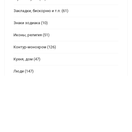
Закладки, бискорню и т.п.
(61)
Знаки зодиака
(10)
Иконы, религия
(51)
Контур-монохром
(126)
Кухня, дом
(47)
Люди
(147)
Метрики
(86)
Мини
(167)
Море
(138)
Натюрморты
(46)
Новый год
(261)