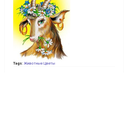
Tags:
Животные
Цветы
Каталог схем вышивки крестом в хорошем качестве
(0)
Архивы схем для вышивки
(15)
Бабочки
(45)