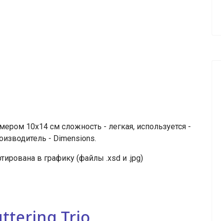
ром 10х14 см сложность - легкая, используется -
оизводитель - Dimensions.
тирована в графику (файлы .xsd и .jpg)
ttering Trio