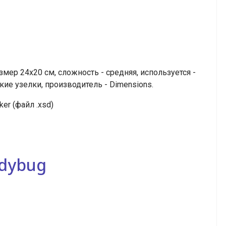
мер 24х20 см, сложность - средняя, используется -
кие узелки, производитель - Dimensions.
er (файл .xsd)
adybug