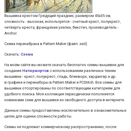
Вышивка крестом Грядущий праздник, размером 45х35 см,
сложность - высокая, используется - счетный крест, полукрест,
четверть креста, французкие узелки, бекстич, производитель -
Anchor.
Схема перенабрана в Pattern Maker (файл .xsd)
Скачать:
Схема
На моём сайте вы можете скачать бесплатно схемы вышивки для
создания
Натюрмортов
с использованием различных техник
вышивки - крест, полукрест, гладь, блекворк, хардангер и др.
в графике и перенаборы в Pattern Maker и PCStitch. Все схемы для
вышивки отсортированы по соответствующим категориям для
удобного поиска. Моя коллекция периодически пополняется
новинками схем для вышивки из свободного доступа в интернете.
Данные схемы предоставлены исключительно в ознакомительных
целях для оценки сложности работы.
Схемы не подлежат коммерческому распространению, после