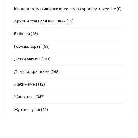
Каталог схем вышивки крестом в хорошем качестве
(0)
Архивы схем для вышивки
(15)
Бабочки
(45)
Города, карты
(55)
Детки,ангелы
(103)
Домики, крылечки
(268)
Жабки-змеи
(12)
Животные
(342)
Жучки-паучки
(41)
Закладки, бискорню и т.п.
(61)
Знаки зодиака
(10)