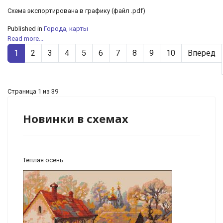
Схема экспортирована в графику (файл .pdf)
Published in
Города, карты
Read more...
1
2
3
4
5
6
7
8
9
10
Вперед
Страница 1 из 39
Новинки в схемах
Теплая осень