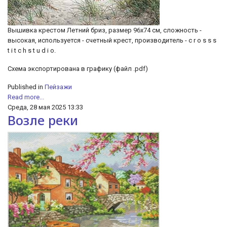
Вышивка крестом Летний бриз, размер 96х74 см, сложность -
высокая, используется - счетный крест, производитель - c r o s s s
t i t c h s t u d i o.
Схема экспортирована в графику (файл .pdf)
Published in
Пейзажи
Read more...
Среда, 28 мая 2025 13:33
Возле реки