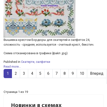
Вышивка крестом Бордюры для скатертей и салфеток 24,
сложность - средняя, используется - счетный крест, бекстич.
Cхема отсканирована в графике (файл .jpg)
Published in
Скатерти, салфетки
Read more...
1
2
3
4
5
6
7
8
9
10
Вперед
Страница 1 из 19
Новинки в схемах