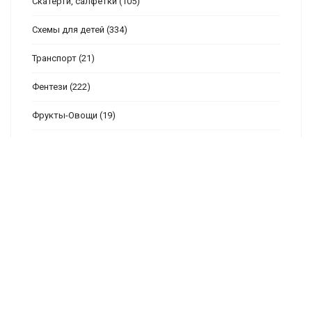
Скатерти, салфетки
(105)
Схемы для детей
(334)
Транспорт
(21)
Фентези
(222)
Фрукты-Овощи
(19)
Цветы
(453)
Часы
(130)