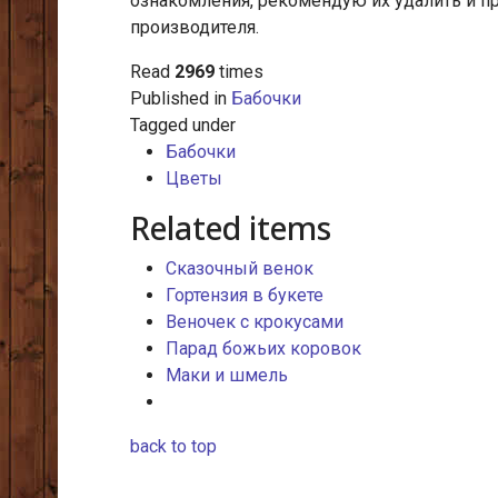
ознакомления, рекомендую их удалить и п
производителя.
Read
2969
times
Published in
Бабочки
Tagged under
Бабочки
Цветы
Related items
Сказочный венок
Гортензия в букете
Веночек с крокусами
Парад божьих коровок
Маки и шмель
back to top