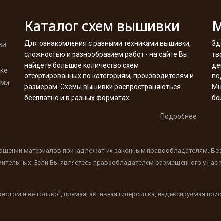
Каталог схем вышивки
М
Для ознакомления с разными техниками вышивки,
Зд
ки
сложностью и разнообразием работ - на сайте Вы
тв
найдете большое количество схем
де
вке
отсортированных по категориям, производителям и
по
ими
размерам. Схемы вышивки распространяються
Мн
бесплатно и в разных форматах.
бо
Подробнее
ношении материалов принадлежат их законным правообладателям. Бе
мительных. Если Вы являетесь правообладателем размещенного у нас м
естом и не только", прямая, активная гиперсылка, индексируемая по