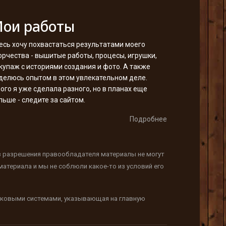
ои работы
есь хочу похвастаться результатами моего
орчества - вышитые работы, процесы, игрушки,
купаж с историями создания и фото. А также
делюсь опытом в этом увлекательном деле.
ого я уже сделала разного, но в планах еще
льше - следите за сайтом.
Подробнее
з разрешения правообладателя материалы не могут
атериала и мы не соблюли какое-то из условий его
исковыми системами, указывающая на главную