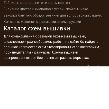
Таблицы перевода ниток и карты цветов
Значение цветов и символов в украинской вышивке
Заколки, бантики, ободки, резинки для волос своими руками.
Как сшить мешочек с завязками своими руками
Каталог схем вышивки
Для ознакомления с разными техниками вышивки,
сложностью и разнообразием работ - на сайте Вы найдете
большое количество схем отсортированных по категориям,
производителям и размерам. Схемы вышивки
распространяються бесплатно и в разных форматах.
Подробнее
Мои работы
Здесь хочу похвастаться результатами моего творчества -
вышитые работы, процесы, игрушки, декупаж с историями
создания и фото. А также поделюсь опытом в этом
увлекательном деле. Много я уже сделала разного, но в
планах еще больше - следите за сайтом.