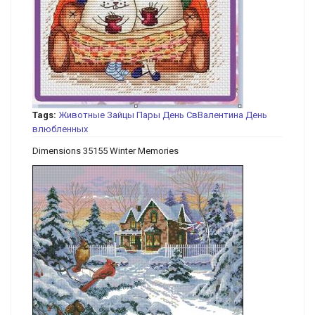
Tags:
Животные
Зайцы
Пары
День СвВалентина
День
влюбленных
Dimensions 35155 Winter Memories