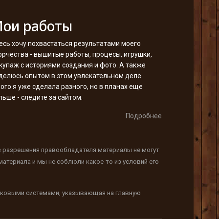
ои работы
есь хочу похвастаться результатами моего
орчества - вышитые работы, процесы, игрушки,
купаж с историями создания и фото. А также
делюсь опытом в этом увлекательном деле.
ого я уже сделала разного, но в планах еще
льше - следите за сайтом.
Подробнее
з разрешения правообладателя материалы не могут
атериала и мы не соблюли какое-то из условий его
исковыми системами, указывающая на главную