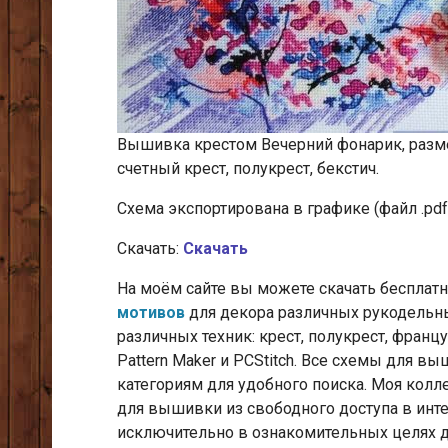
Вышивка крестом Вечерний фонарик, размер
счетный крест, полукрест, бекстич.
Cхема экспортирована в графике (файл .pdf
Скачать:
Скачать
На моём сайте вы можете скачать беспла
мотивов
для декора различных рукодельн
различных техник: крест, полукрест, франц
Pattern Maker и PCStitch. Все схемы для 
категориям для удобного поиска. Моя кол
для вышивки из свободного доступа в инт
исключительно в ознакомительных целях д