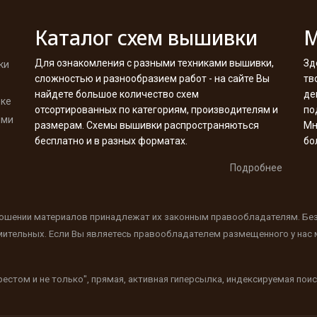
Каталог схем вышивки
М
Для ознакомления с разными техниками вышивки,
Зд
ки
сложностью и разнообразием работ - на сайте Вы
тв
найдете большое количество схем
де
вке
отсортированных по категориям, производителям и
по
ими
размерам. Схемы вышивки распространяються
Мн
бесплатно и в разных форматах.
бо
Подробнее
ношении материалов принадлежат их законным правообладателям. Бе
мительных. Если Вы являетесь правообладателем размещенного у нас м
естом и не только", прямая, активная гиперсылка, индексируемая по