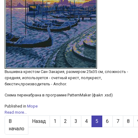
Вышивка крестом Сан-Закария, размером 25х35 см, сложность -
средняя, используется - счетный крест, полукрест,
бекстич,производитель - Anchor.
Схема перенабрана в программе PatternMaker (файл .xsd)
Published in
Море
Read more...
В
Назад
1
2
3
4
5
6
7
8
начало