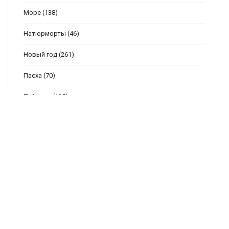
Море
(138)
Натюрморты
(46)
Новый год
(261)
Пасха
(70)
Пейзажи
(125)
Подушки
(114)
Птицы
(188)
Разное
(129)
Рушники сорочки
(102)
Семплеры
(94)
Скатерти, салфетки
(105)