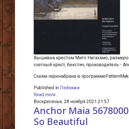
Вышивка крестом Мито Нагахамо, размером 
счетный крест, бекстич, производитель - Anc
Схема перенабрана в программеPatternMake
Published in
Пейзажи
Read more...
Воскресенье, 28 ноября 2021 21:57
Anchor Maia 5678000
So Beautiful