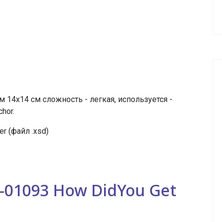
14х14 см сложность - легкая, используется -
hor.
r (файл .xsd)
-01093 How DidYou Get