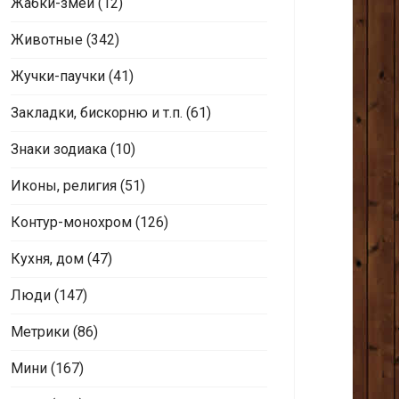
Жабки-змеи
(12)
Животные
(342)
Жучки-паучки
(41)
Закладки, бискорню и т.п.
(61)
Знаки зодиака
(10)
Иконы, религия
(51)
Контур-монохром
(126)
Кухня, дом
(47)
Люди
(147)
Метрики
(86)
Мини
(167)