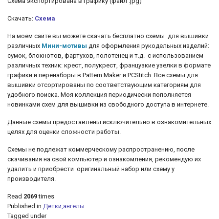
Схема экспортирована в графику (файл .jpg)
Скачать:
Схема
На моём сайте вы можете скачать бесплатно схемы для вышивки
различных
Мини-мотивы
для оформления рукодельных изделий:
сумок, блокнотов, фартухов, полотенец и т.д.
с использованием
различных техник: крест, полукрест, французкие узелки
в формате
графики и перенаборы в Pattern Maker и PCStitch. Все схемы для
вышивки отсортированы по соответствующим категориям для
удобного поиска. Моя коллекция периодически пополняется
новинками схем для вышивки из свободного доступа в интернете.
Данные схемы предоставлены исключительно в ознакомительных
целях для оценки сложности работы.
Схемы не подлежат коммерческому распространению, после
скачивания на свой компьютер и ознакомления, рекомендую их
удалить и приобрести оригинальный набор или схему у
производителя.
Read
2069
times
Published in
Детки,ангелы
Tagged under