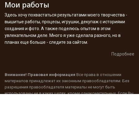
Мои работы
Здесь хочу похвастаться результатами моего творчества -
вышитые работы, процесы, игрушки, декупаж с историями
создания и фото. А также поделюсь опытом в этом
увлекательном деле. Много я уже сделала разного, но в
планах еще больше - следите за сайтом.
Подробнее
Внимание! Правовая информация
Все права в отношении
материалов принадлежат их законным правообладателям. Без
разрешения правообладателя материалы не могут быть
использованы ни в каких целях, кроме ознакомительных. Если Вы
являетесь правообладателем размещенного у нас материала и
мы не соблюли какое-то из условий его публикации напишите нам
-
наши контакты
.
При использовании материалов сайта "О вышивке крестом и не
только", прямая, активная гиперсылка, индексируемая
поисковыми системами, указывающая на главную страницу