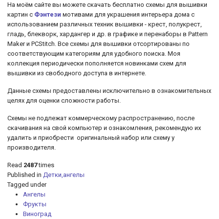
На моём сайте вы можете скачать бесплатно схемы для вышивки
картин с
Фэнтези
мотивами для украшения интерьера дома с
использованием различных техник вышивки - крест, полукрест,
гладь, блекворк, хардангер и др. в
графике и перенаборы в Pattern
Maker и PCStitch. Все схемы для вышивки отсортированы по
соответствующим категориям для удобного поиска. Моя
коллекция периодически пополняется новинками схем для
вышивки из свободного доступа в интернете.
Данные схемы предоставлены исключительно в ознакомительных
целях для оценки сложности работы.
Схемы не подлежат коммерческому распространению, после
скачивания на свой компьютер и ознакомления, рекомендую их
удалить и приобрести оригинальный набор или схему у
производителя.
Read
2487
times
Published in
Детки,ангелы
Tagged under
Ангелы
Фрукты
Виноград