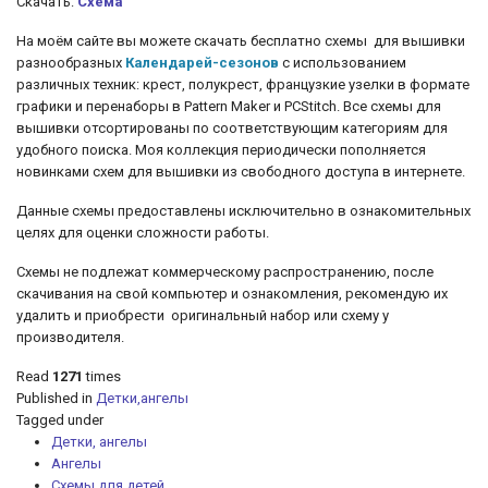
Скачать:
Схема
На моём сайте вы можете скачать бесплатно схемы для вышивки
разнообразных
Календарей-сезонов
с использованием
различных техник: крест, полукрест, французкие узелки
в формате
графики и перенаборы в Pattern Maker и PCStitch. Все схемы для
вышивки отсортированы по соответствующим категориям для
удобного поиска. Моя коллекция периодически пополняется
новинками схем для вышивки из свободного доступа в интернете.
Данные схемы предоставлены исключительно в ознакомительных
целях для оценки сложности работы.
Схемы не подлежат коммерческому распространению, после
скачивания на свой компьютер и ознакомления, рекомендую их
удалить и приобрести оригинальный набор или схему у
производителя.
Read
1271
times
Published in
Детки,ангелы
Tagged under
Детки, ангелы
Ангелы
Схемы для детей