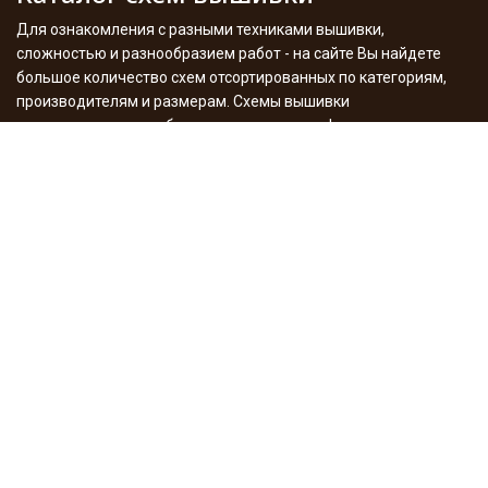
Для ознакомления с разными техниками вышивки,
сложностью и разнообразием работ - на сайте Вы найдете
большое количество схем отсортированных по категориям,
производителям и размерам. Схемы вышивки
распространяються бесплатно и в разных форматах.
Подробнее
Мои работы
Здесь хочу похвастаться результатами моего творчества -
вышитые работы, процесы, игрушки, декупаж с историями
создания и фото. А также поделюсь опытом в этом
увлекательном деле. Много я уже сделала разного, но в
планах еще больше - следите за сайтом.
Подробнее
Внимание! Правовая информация
Все права в отношении
материалов принадлежат их законным правообладателям. Без