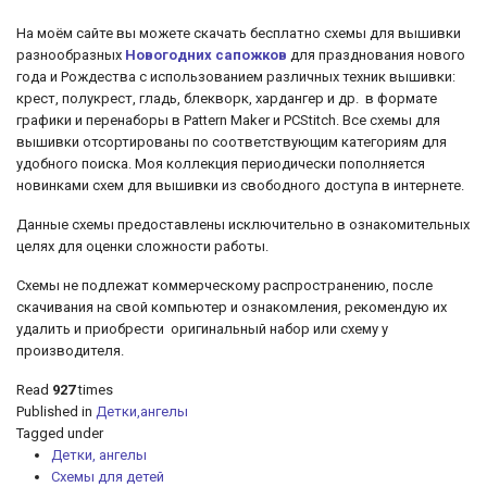
На моём сайте вы можете скачать бесплатно схемы для вышивки
разнообразных
Новогодних сапожков
для празднования нового
года и Рождества с использованием различных техник вышивки:
крест, полукрест, гладь, блекворк, хардангер и др. в
формате
графики и перенаборы в Pattern Maker и PCStitch. Все схемы для
вышивки отсортированы по соответствующим категориям для
удобного поиска. Моя коллекция периодически пополняется
новинками схем для вышивки из свободного доступа в интернете.
Данные схемы предоставлены исключительно в ознакомительных
целях для оценки сложности работы.
Схемы не подлежат коммерческому распространению, после
скачивания на свой компьютер и ознакомления, рекомендую их
удалить и приобрести оригинальный набор или схему у
производителя.
Read
927
times
Published in
Детки,ангелы
Tagged under
Детки, ангелы
Схемы для детей