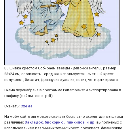
Вышивка крестом Собираем звезды - девочки ангелы, размер
23х24 см, сложность - средняя, используется - счетный крест,
полукрест, бекстич, французкие узелки, петит, четверть креста.
Cхема перенабрана в программе PatternMaker и экспортирована в
графику (файлы .xsd и .pdf)
Скачать:
Схема
На моём сайте вы можете скачать бесплатно схемы для вышивки
различных
Закладок, бискорню, пинкипов и др.
выполненых с
использованием различных техник: крест, полукрест, французкие