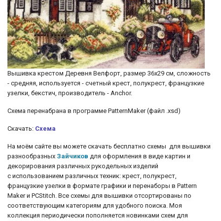
Вышивка крестом Деревня Велфорт, размер 36х29 см, сложность
- средняя, используется - счетный крест, полукрест, французкие
узелки, бекстич, производитель - Anchor.
Схема перенабрана в программе PatternMaker (файл .xsd)
Скачать:
Схема
На моём сайте вы можете скачать бесплатно схемы для вышивки
разнообразных
Зайчиков
для оформления в виде картин и
декорирования различных рукодельных изделий
с использованием различных техник: крест, полукрест,
французкие узелки
в формате графики и перенаборы в Pattern
Maker и PCStitch. Все схемы для вышивки отсортированы по
соответствующим категориям для удобного поиска. Моя
коллекция периодически пополняется новинками схем для