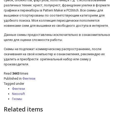
сумок, блокнотов, фартухов, полотенец и т.д.
с использованием
различных техник: крест, полукрест, французкие узелки
в формате
графики и перенаборы в Pattern Maker и PCStitch. Все схемы для
вышивки отсортированы по соответствующим категориям для
удобного поиска. Моя коллекция периодически пополняется
новинками схем для вышивки из свободного доступа в интернете.
Данные схемы предоставлены исключительно в ознакомительных
целях для оценки сложности работы.
Схемы не подлежат коммерческому распространению, после
скачивания на свой компьютер и ознакомления, рекомендую их
удалить и приобрести оригинальный набор или схему у
производителя.
Read
3443
times
Published in
Фентези
Tagged under
Фентези
Neocraft
Гномы
Related items