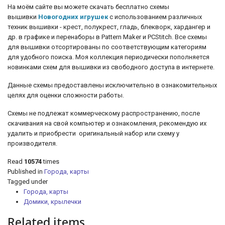
На моём сайте вы можете скачать бесплатно схемы
вышивки
Новогодних игрушек
с использованием различных
техник вышивки - крест, полукрест, гладь, блекворк, хардангер и
др. в
графике и перенаборы в Pattern Maker и PCStitch. Все схемы
для вышивки отсортированы по соответствующим категориям
для удобного поиска. Моя коллекция периодически пополняется
новинками схем для вышивки из свободного доступа в интернете.
Данные схемы предоставлены исключительно в ознакомительных
целях для оценки сложности работы.
Схемы не подлежат коммерческому распространению, после
скачивания на свой компьютер и ознакомления, рекомендую их
удалить и приобрести оригинальный набор или схему у
производителя.
Read
10574
times
Published in
Города, карты
Tagged under
Города, карты
Домики, крылечки
Related items