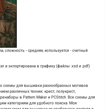
, сложность - средняя, используется - счетный
r и экпортирована в графику (файлы .xsd и .pdf)
тно схемы для вышивки разнообразных мотивов
ием различных техник: крест, полукрест,
ренаборы в Pattern Maker и PCStitch. Все схемы для
им категориям для удобного поиска. Моя
нками схем для вышивки из свободного доступа в