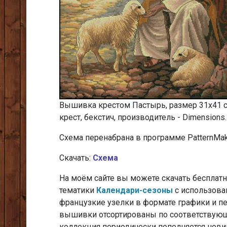
Вышивка крестом Пастырь, размер 31х41 см
крест, бекстич, производитель - Dimensions.
Схема перенабрана в программе PatternMake
Скачать:
Схема
На моём сайте вы можете скачать беспла
тематики
Календари-сезоны
с использован
французкие узелки
в формате графики и пе
вышивки отсортированы по соответствующ
коллекция периодически пополняется нови