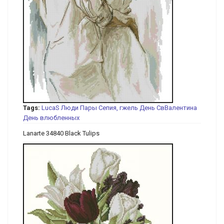
Tags:
LucaS
Люди
Пары
Сепия, гжель
День СвВалентина
День влюбленных
Lanarte 34840 Black Tulips