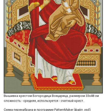
Вышивка крестом Богородица Всецарица, размером 33х48 см
сложность - средняя, используется - счетный крест.
Cхема перенабрана в программе PatternMaker (файл .xsd)