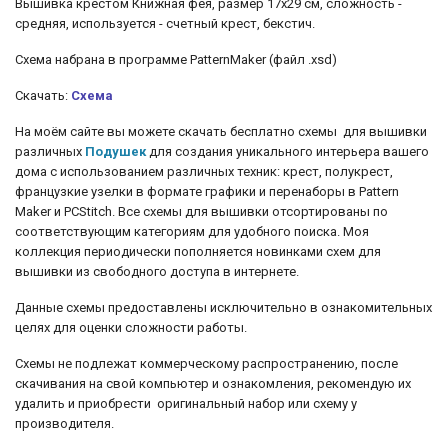
Вышивка крестом Книжная фея, размер 17х29 см, сложность -
средняя, используется - счетный крест, бекстич.
Схема набрана в программе PatternMaker (файл .xsd)
Скачать:
Схема
На моём сайте вы можете скачать бесплатно схемы для вышивки
различных
Подушек
для создания уникального интерьера вашего
дома с использованием различных техник: крест, полукрест,
французкие узелки
в формате графики и перенаборы в Pattern
Maker и PCStitch. Все схемы для вышивки отсортированы по
соответствующим категориям для удобного поиска. Моя
коллекция периодически пополняется новинками схем для
вышивки из свободного доступа в интернете.
Данные схемы предоставлены исключительно в ознакомительных
целях для оценки сложности работы.
Схемы не подлежат коммерческому распространению, после
скачивания на свой компьютер и ознакомления, рекомендую их
удалить и приобрести оригинальный набор или схему у
производителя.