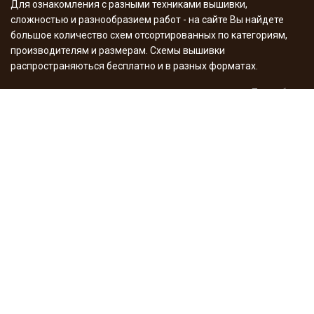
Для ознакомления с разными техниками вышивки,
сложностью и разнообразием работ - на сайте Вы найдете
большое количество схем отсортированных по категориям,
производителям и размерам. Схемы вышивки
распространяються бесплатно и в разных форматах.
Подробнее
Мои работы
Здесь хочу похвастаться результатами моего творчества -
вышитые работы, процесы, игрушки, декупаж с историями
создания и фото. А также поделюсь опытом в этом
увлекательном деле. Много я уже сделала разного, но в
планах еще больше - следите за сайтом.
Подробнее
Внимание! Правовая информация
Все права в отношении
материалов принадлежат их законным правообладателям. Без
разрешения правообладателя материалы не могут быть