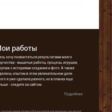
ои работы
есь хочу похвастаться результатами моего
орчества - вышитые работы, процесы, игрушки,
купаж с историями создания и фото. А также
делюсь опытом в этом увлекательном деле.
ого я уже сделала разного, но в планах еще
льше - следите за сайтом.
Подробнее
з разрешения правообладателя материалы не могут