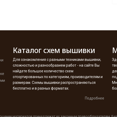
Каталог схем вышивки
М
Для ознакомления с разными техниками вышивки,
Зд
ки
сложностью и разнообразием работ - на сайте Вы
тв
найдете большое количество схем
де
вке
отсортированных по категориям, производителям и
по
ими
размерам. Схемы вышивки распространяються
Мн
бесплатно и в разных форматах.
бо
Подробнее
ношении материалов принадлежат их законным правообладателям. Бе