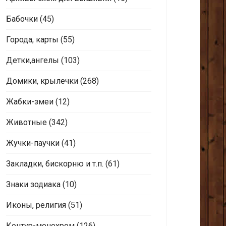
Бабочки
(45)
Города, карты
(55)
Детки,ангелы
(103)
Домики, крылечки
(268)
Жабки-змеи
(12)
Животные
(342)
Жучки-паучки
(41)
Закладки, бискорню и т.п.
(61)
Знаки зодиака
(10)
Иконы, религия
(51)
Контур-монохром
(126)