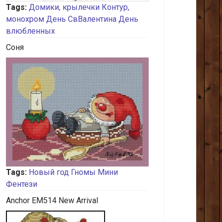
Tags:
Домики, крылечки
Контур,
монохром
День СвВалентина
День
влюбленных
Соня
Tags:
Новый год
Гномы
Мини
Фентези
Anchor EM514 New Arrival