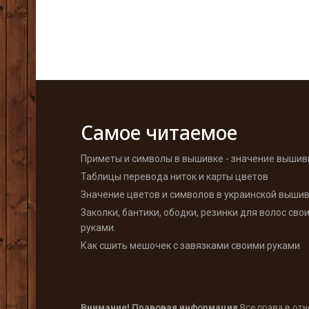
Самое читаемое
Приметы и символы в вышивке - значение вышив
Таблицы перевода ниток и карты цветов
Значение цветов и символов в украинской выши
Заколки, бантики, ободки, резинки для волос сво
руками.
Как сшить мешочек с завязками своими руками
Внимание! Правовая информация
Все права в от