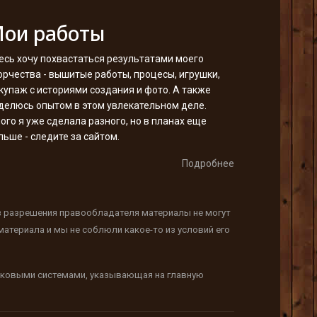
ои работы
есь хочу похвастаться результатами моего
орчества - вышитые работы, процесы, игрушки,
купаж с историями создания и фото. А также
делюсь опытом в этом увлекательном деле.
ого я уже сделала разного, но в планах еще
льше - следите за сайтом.
Подробнее
з разрешения правообладателя материалы не могут
атериала и мы не соблюли какое-то из условий его
исковыми системами, указывающая на главную