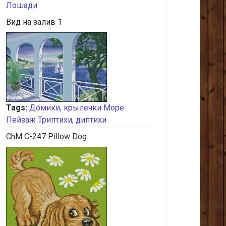
Лошади
Вид на залив 1
Tags:
Домики, крылечки
Море
Пейзаж
Триптихи, диптихи
ChM C-247 Pillow Dog