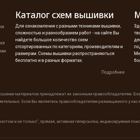
Каталог схем вышивки
М
Для ознакомления с разными техниками вышивки,
Зд
ки
сложностью и разнообразием работ - на сайте Вы
тв
найдете большое количество схем
де
вке
отсортированных по категориям, производителям и
по
ими
размерам. Схемы вышивки распространяються
Мн
бесплатно и в разных форматах.
бо
Подробнее
ношении материалов принадлежат их законным правообладателям. Бе
мительных. Если Вы являетесь правообладателем размещенного у нас м
естом и не только", прямая, активная гиперсылка, индексируемая по