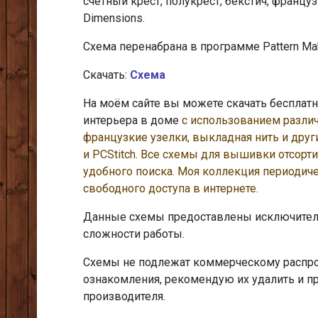
счетный крест, полукрест, бекстич, францу
Dimensions.
Схема перенабрана в программе Pattern Mak
Скачать:
Схема
На моём сайте вы можете скачать беспла
интерьера в доме
с использованием различ
французкие узелки, выкладная нить и дру
и PCStitch. Все схемы для вышивки отсор
удобного поиска. Моя коллекция периодич
свободного доступа в интернете.
Данные схемы предоставлены исключитель
сложности работы.
Схемы не подлежат коммерческому распрос
ознакомления, рекомендую их удалить и п
производителя.