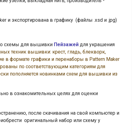
зкие узелки, выкладная нить, производитель -
er и экспортирована в графику (файлы .xsd и .jpg)
тно схемы для вышивки
Пейзажей
для украшения
ных техник вышивки: крест, гладь, блекворк,
гие
в формате графики и перенаборы в Pattern Maker
тированы по соответствующим категориям для
ески пополняется новинками схем для вышивки из
но в ознакомительных целях для оценки
транению, после скачивания на свой компьютер и
риобрести оригинальный набор или схему у