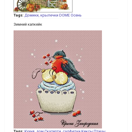
Tags:
Домики, крылечки
DOME
Осень
Зимний капкейк
Tags:
Кухня, дом
Скатерти, салфетки
Кексы
Птицы