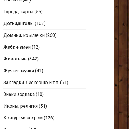
Города, карты
(55)
Детки,ангелы
(103)
Домики, крылечки
(268)
Жабки-змеи
(12)
Животные
(342)
Жучки-паучки
(41)
Закладки, бискорню и т.п.
(61)
Знаки зодиака
(10)
Иконы, религия
(51)
Контур-монохром
(126)