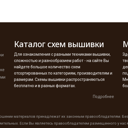
Каталог схем вышивки
М
Для ознакомления с разными техниками вышивки,
Зд
ки
сложностью и разнообразием работ - на сайте Вы
тв
найдете большое количество схем
де
вке
отсортированных по категориям, производителям и
по
ими
размерам. Схемы вышивки распространяються
Мн
бесплатно и в разных форматах.
бо
Подробнее
ношении материалов принадлежат их законным правообладателям. Бе
мительных. Если Вы являетесь правообладателем размещенного у нас м