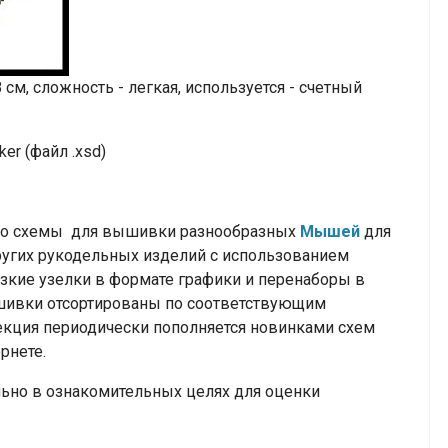
м, сложность - легкая, используется - счетный
er (файл .xsd)
тно схемы для вышивки разнообразных
Мышей
для
ругих рукодельных изделий с использованием
узкие узелки
в формате графики и перенаборы в
вышивки отсортированы по соответствующим
лекция периодически пополняется новинками схем
ернете.
но в ознакомительных целях для оценки