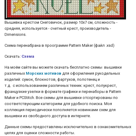
Вышивка крестом Снеговичок, размер 10х7 см, сложность -
средняя, используется - счетный крест, производитель -
Dimensions.
Схема перенабрана в проограмме Pattern Maker (файл .xsd)
Скачать:
Схема
На моём сайте вы можете скачать бесплатно схемы вышивки
различных
Морских мотивов
для оформления рукодельных
изделий: сумок, блокнотов, фартухов, полотенец и
т.д.
с использованием различных техник: крест, полукрест,
французкие узелки
в формате графики и перенаборы в Pattern
Maker и PCStitch. Все схемы для вышивки отсортированы по
соответствующим категориям для удобного поиска. Моя
коллекция периодически пополняется новинками схем для
вышивки из свободного доступа в интернете.
Данные схемы предоставлены исключительно в ознакомительных
целях для оценки сложности работы.