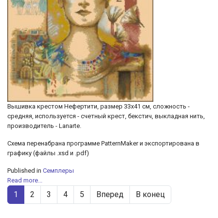
Вышивка крестом Нефертити, размер 33х41 см, сложность -
средняя, используется - счетный крест, бекстич, выкладная нить,
производитель - Lanarte.
Cхема перенабрана программе PatternMaker и экспортирована в
графику (файлы .xsd и .pdf)
Published in
Семплеры
Read more...
1
2
3
4
5
Вперед
В конец