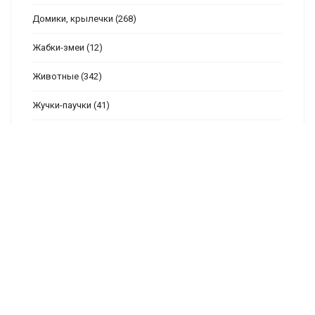
Домики, крылечки
(268)
Жабки-змеи
(12)
Животные
(342)
Жучки-паучки
(41)
Закладки, бискорню и т.п.
(61)
Знаки зодиака
(10)
Иконы, религия
(51)
Контур-монохром
(126)
Кухня, дом
(47)
Люди
(147)
Метрики
(86)