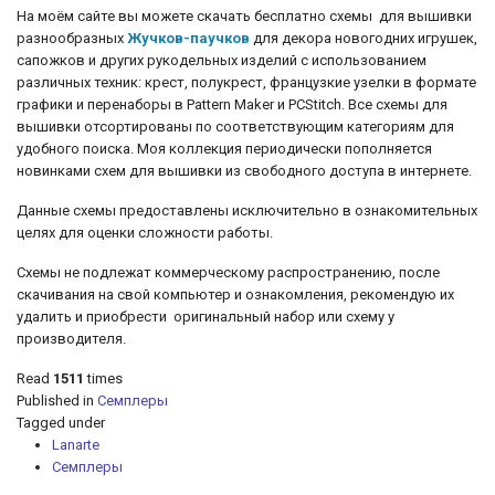
На моём сайте вы можете скачать бесплатно схемы для вышивки
разнообразных
Жучков-паучков
для декора новогодних игрушек,
сапожков и других рукодельных изделий с использованием
различных техник: крест, полукрест, французкие узелки
в формате
графики и перенаборы в Pattern Maker и PCStitch. Все схемы для
вышивки отсортированы по соответствующим категориям для
удобного поиска. Моя коллекция периодически пополняется
новинками схем для вышивки из свободного доступа в интернете.
Данные схемы предоставлены исключительно в ознакомительных
целях для оценки сложности работы.
Схемы не подлежат коммерческому распространению, после
скачивания на свой компьютер и ознакомления, рекомендую их
удалить и приобрести оригинальный набор или схему у
производителя.
Read
1511
times
Published in
Семплеры
Tagged under
Lanarte
Семплеры