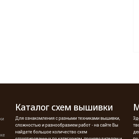
Каталог схем вышивки
М
Для ознакомления с разными техниками вышивки,
Зд
ки
сложностью и разнообразием работ - на сайте Вы
тв
найдете большое количество схем
де
вке
отсортированных по категориям, производителям и
по