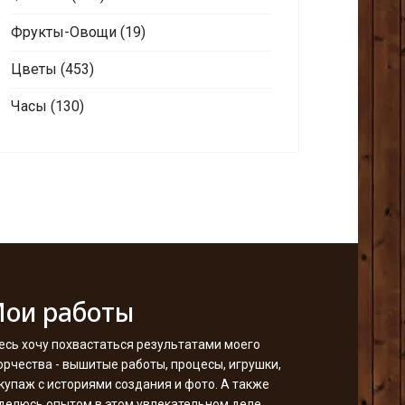
Фрукты-Овощи
(19)
Цветы
(453)
Часы
(130)
ои работы
есь хочу похвастаться результатами моего
орчества - вышитые работы, процесы, игрушки,
купаж с историями создания и фото. А также
делюсь опытом в этом увлекательном деле.