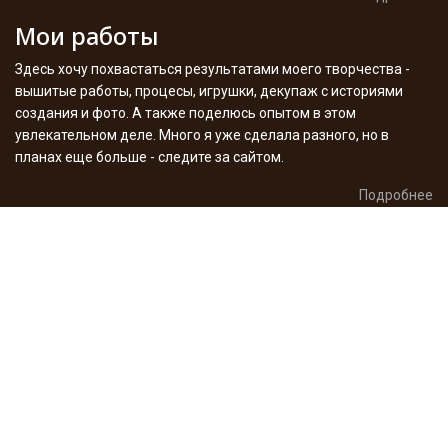
Мои работы
Здесь хочу похвастаться результатами моего творчества -
вышитые работы, процесы, игрушки, декупаж с историями
создания и фото. А также поделюсь опытом в этом
увлекательном деле. Много я уже сделала разного, но в
планах еще больше - следите за сайтом.
Подробнее
Внимание! Правовая информация
Все права в отношении
материалов принадлежат их законным правообладателям. Без
разрешения правообладателя материалы не могут быть
использованы ни в каких целях, кроме ознакомительных. Если Вы
являетесь правообладателем размещенного у нас материала и
мы не соблюли какое-то из условий его публикации напишите нам
-
наши контакты
.
При использовании материалов сайта "О вышивке крестом и не
только", прямая, активная гиперсылка, индексируемая