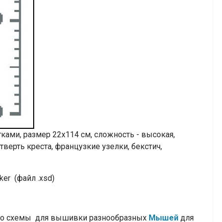
ами, размер 22х114 см, сложность - высокая,
етверть креста, французкие узелки, бекстич,
er (файл .xsd)
тно схемы для вышивки разнообразных
Мышей
для