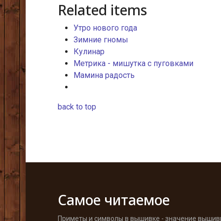
Related items
Утро нового года
Зимние гномы
Кулинар
Метрика - мишутка с пуговками
Мамина радость
back to top
Самое читаемое
Приметы и символы в вышивке - значение вышив