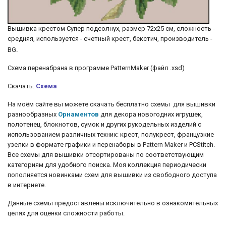
Вышивка крестом Супер подсолнух, размер 72х25 см, сложность -
средняя, используется - счетный крест, бекстич, производитель -
.
BG
Cхема перенабрана в программе PatternMaker (файл .xsd)
Скачать:
Схема
На моём сайте вы можете скачать бесплатно схемы для вышивки
разнообразных
Орнаментов
для декора новогодних игрушек,
полотенец, блокнотов, сумок и других рукодельных изделий с
использованием различных техник: крест, полукрест, французкие
узелки
в формате графики и перенаборы в Pattern Maker и PCStitch.
Все схемы для вышивки отсортированы по соответствующим
категориям для удобного поиска. Моя коллекция периодически
пополняется новинками схем для вышивки из свободного доступа
в интернете.
Данные схемы предоставлены исключительно в ознакомительных
целях для оценки сложности работы.