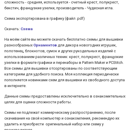
сложность - средняя, используется - счетный крест, полукрест,
бекстич, французкие узелки, производитель - Чудесная игла.
Cхема экспортирована в графику (файл .pdf)
Скачать:
Схема
На моём сайте вы можете скачать бесплатно схемы для вышивки
разнообразных
Орнаментов
для декора новогодних игрушек,
полотенец, блокнотов, сумок и других рукодельных изделий с
использованием различных техник: крест, полукрест, французкие
узелки
в формате графики и перенаборы в Pattern Maker и PCStitch.
Все схемы для вышивки отсортированы по соответствующим
категориям для удобного поиска. Моя коллекция периодически
пополняется новинками схем для вышивки из свободного доступа
в интернете.
Данные схемы предоставлены исключительно в ознакомительных
целях для оценки сложности работы.
Схемы не подлежат коммерческому распространению, после
скачивания на свой компьютер и ознакомления, рекомендую их
удалить и приобрести оригинальный набор или схему у
производителя.