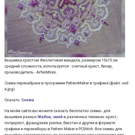
Вышивка крестом Фиолетовая мандала, размером 15х15 см
средней сложности, используется - счетный крест, бисер,
производитель - ArfenMires.
Схема перенабрана в программе PatternMaker в графике (файл .xsd
и.jpg)
Скачать:
Схема
На моём сайте вы можете скачать бесплатно схемы для
вышивки разных
Жабок, змей
в различных техниках: крест,
полукрест, французкие узелки, бекстич и другие
в формате
графики и перенаборы в Pattern Maker и PCStitch. Все схемы для
вышивки отсортированы по соответствующим категориям для