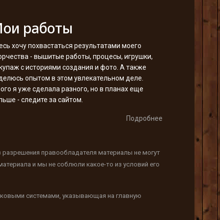
ои работы
есь хочу похвастаться результатами моего
орчества - вышитые работы, процесы, игрушки,
купаж с историями создания и фото. А также
делюсь опытом в этом увлекательном деле.
ого я уже сделала разного, но в планах еще
льше - следите за сайтом.
Подробнее
з разрешения правообладателя материалы не могут
атериала и мы не соблюли какое-то из условий его
исковыми системами, указывающая на главную