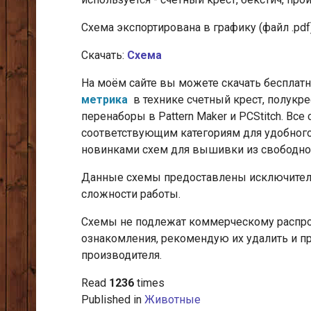
Cхема экспортирована в графику (файл .pdf
Скачать:
Схема
На моём сайте вы можете скачать бесплат
метрика
в технике счетный крест, полукре
перенаборы в Pattern Maker и PCStitch. В
соответствующим категориям для удобного
новинками схем для вышивки из свободног
Данные схемы предоставлены исключитель
сложности работы.
Схемы не подлежат коммерческому распрос
ознакомления, рекомендую их удалить и п
производителя.
Read
1236
times
Published in
Животные