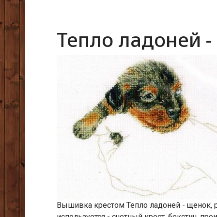
Тепло ладоней -
Вышивка крестом Тепло ладоней - щенок, р
используется - счетный крест, бекстич, про