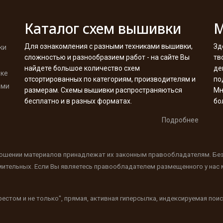
Каталог схем вышивки
М
Для ознакомления с разными техниками вышивки,
Зд
ки
сложностью и разнообразием работ - на сайте Вы
тв
найдете большое количество схем
де
вке
отсортированных по категориям, производителям и
по
ими
размерам. Схемы вышивки распространяються
Мн
бесплатно и в разных форматах.
бо
Подробнее
ношении материалов принадлежат их законным правообладателям. Бе
мительных. Если Вы являетесь правообладателем размещенного у нас м
естом и не только", прямая, активная гиперсылка, индексируемая по