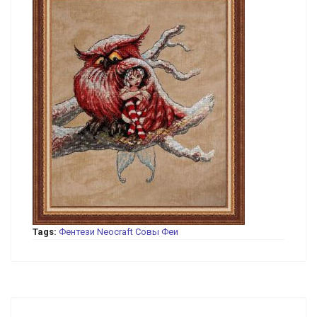
Tags:
Фентези
Neocraft
Совы
Феи