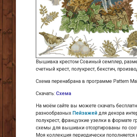
Вышивка крестом Совиный семплер, размер 
счетный крест, полукрест, бекстич, производ
Cхема перенабрана в программе Pattern Mak
Скачать:
Схема
На моём сайте вы можете скачать беспла
разнообразных
Пейзажей
для декора инте
полукрест, французкие узелки
в формате гр
схемы для вышивки отсортированы по соо
Моя коллекция периодически пополняется