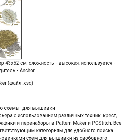
43х52 см, сложность - высокая, используется -
итель - Anchor.
er (файл .xsd)
тно схемы для вышивки
рьера с использованием различных техник: крест,
афики и перенаборы в Pattern Maker и PCStitch. Все
тветствующим категориям для удобного поиска.
 новинками схем для вышивки из свободного