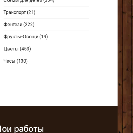
Схемы для детей
(334)
Транспорт
(21)
Фентези
(222)
Фрукты-Овощи
(19)
Цветы
(453)
Часы
(130)
ои работы