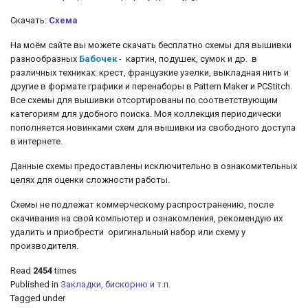
Скачать:
Схема
На моём сайте вы можете скачать бесплатно схемы для вышивки
разнообразных
Бабочек
- картин, подушек, сумок и др.
в
различных техниках: крест, французкие узелки, выкладная нить и
другие
в формате графики и перенаборы в Pattern Maker и PCStitch.
Все схемы для вышивки отсортированы по соответствующим
категориям для удобного поиска. Моя коллекция периодически
пополняется новинками схем для вышивки из свободного доступа
в интернете.
Данные схемы предоставлены исключительно в ознакомительных
целях для оценки сложности работы.
Схемы не подлежат коммерческому распространению, после
скачивания на свой компьютер и ознакомления, рекомендую их
удалить и приобрести оригинальный набор или схему у
производителя.
Read
2454
times
Published in
Закладки, бискорню и т.п.
Tagged under