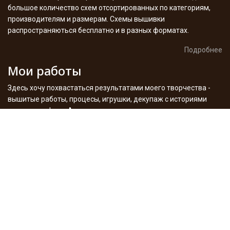
большое количество схем отсортированных по категориям,
производителям и размерам. Схемы вышивки
распространяються бесплатно и в разных форматах.
Подробнее
Мои работы
Здесь хочу похвастаться результатами моего творчества -
вышитые работы, процесы, игрушки, декупаж с историями
создания и фото. А также поделюсь опытом в этом
увлекательном деле. Много я уже сделала разного, но в
планах еще больше - следите за сайтом.
Подробнее
Внимание! Правовая информация
Все права в отношении
материалов принадлежат их законным правообладателям. Без
разрешения правообладателя материалы не могут быть
использованы ни в каких целях, кроме ознакомительных. Если Вы
являетесь правообладателем размещенного у нас материала и